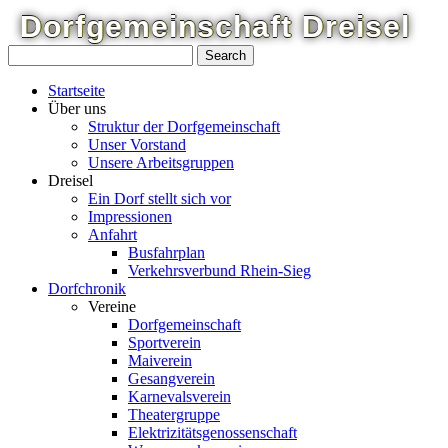
Dorfgemeinschaft
Dreisel
Startseite
Über uns
Struktur der Dorfgemeinschaft
Unser Vorstand
Unsere Arbeitsgruppen
Dreisel
Ein Dorf stellt sich vor
Impressionen
Anfahrt
Busfahrplan
Verkehrsverbund Rhein-Sieg
Dorfchronik
Vereine
Dorfgemeinschaft
Sportverein
Maiverein
Gesangverein
Karnevalsverein
Theatergruppe
Elektrizitätsgenossenschaft