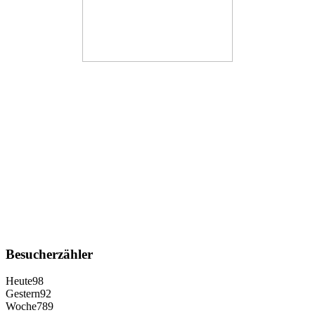
Besucherzähler
Heute
98
Gestern
92
Woche
789