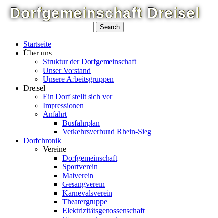
Dorfgemeinschaft
Dreisel
Startseite
Über uns
Struktur der Dorfgemeinschaft
Unser Vorstand
Unsere Arbeitsgruppen
Dreisel
Ein Dorf stellt sich vor
Impressionen
Anfahrt
Busfahrplan
Verkehrsverbund Rhein-Sieg
Dorfchronik
Vereine
Dorfgemeinschaft
Sportverein
Maiverein
Gesangverein
Karnevalsverein
Theatergruppe
Elektrizitätsgenossenschaft