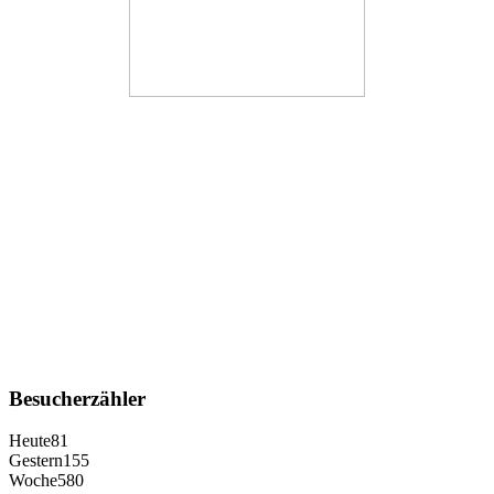
Besucherzähler
Heute
81
Gestern
155
Woche
580