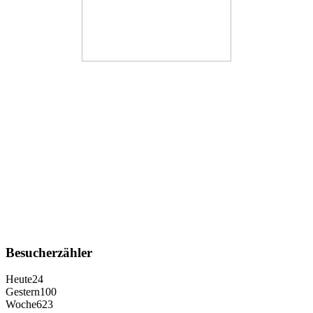
Besucherzähler
Heute
24
Gestern
100
Woche
623