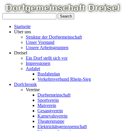
Dorfgemeinschaft
Dreisel
Startseite
Über uns
Struktur der Dorfgemeinschaft
Unser Vorstand
Unsere Arbeitsgruppen
Dreisel
Ein Dorf stellt sich vor
Impressionen
Anfahrt
Busfahrplan
Verkehrsverbund Rhein-Sieg
Dorfchronik
Vereine
Dorfgemeinschaft
Sportverein
Maiverein
Gesangverein
Karnevalsverein
Theatergruppe
Elektrizitätsgenossenschaft