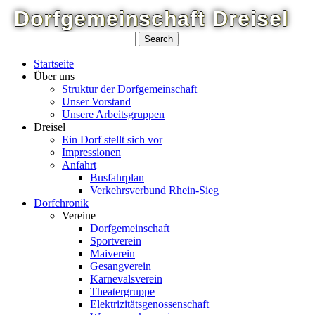
Dorfgemeinschaft
Dreisel
Startseite
Über uns
Struktur der Dorfgemeinschaft
Unser Vorstand
Unsere Arbeitsgruppen
Dreisel
Ein Dorf stellt sich vor
Impressionen
Anfahrt
Busfahrplan
Verkehrsverbund Rhein-Sieg
Dorfchronik
Vereine
Dorfgemeinschaft
Sportverein
Maiverein
Gesangverein
Karnevalsverein
Theatergruppe
Elektrizitätsgenossenschaft