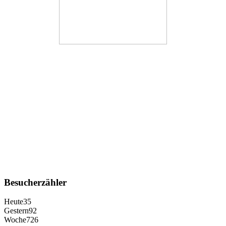
Besucherzähler
Heute
35
Gestern
92
Woche
726