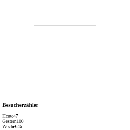
Besucherzähler
Heute
47
Gestern
100
Woche
646