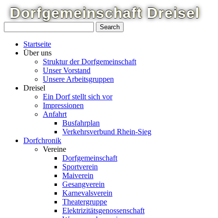
Dorfgemeinschaft
Dreisel
Startseite
Über uns
Struktur der Dorfgemeinschaft
Unser Vorstand
Unsere Arbeitsgruppen
Dreisel
Ein Dorf stellt sich vor
Impressionen
Anfahrt
Busfahrplan
Verkehrsverbund Rhein-Sieg
Dorfchronik
Vereine
Dorfgemeinschaft
Sportverein
Maiverein
Gesangverein
Karnevalsverein
Theatergruppe
Elektrizitätsgenossenschaft